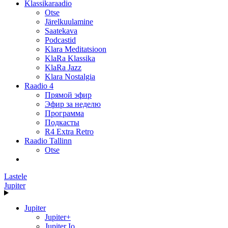
Klassikaraadio
Otse
Järelkuulamine
Saatekava
Podcastid
Klara Meditatsioon
KlaRa Klassika
KlaRa Jazz
Klara Nostalgia
Raadio 4
Прямой эфир
Эфир за неделю
Программа
Подкасты
R4 Extra Retro
Raadio Tallinn
Otse
Lastele
Jupiter
Jupiter
Jupiter+
Jupiter Io