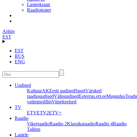
Lasteekraan
Raadioteater
Arhiiv
EST
EST
RUS
ENG
Uudised
Kultuur
AK
Eesti uudised
Sport
Värsked
raadiouudised
Välisuudised
Eeter
rus.err.ee
Majandus
Teadu
valimised
Ilm
Viipekeelsed
TV
ETV
ETV2
ETV+
Raadio
Vikerraadio
Raadio 2
Klassikaraadio
Raadio 4
Raadio
Tallinn
Lastele