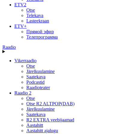
ETV2
Otse
Telekava
Lasteekraan
ETV+
Прямой эфир
Телепрограмма
Raadio
Vikerraadio
Otse
Järelkuulamine
Saatekava
Podcastid
Raadioteater
Raadio 2
Otse
Otse R2 ALTPOP(DAB)
Järelkuulamine
Saatekava
R2 EXTRA veebijaamad
Aastahitt
Aastahitt ajalugu