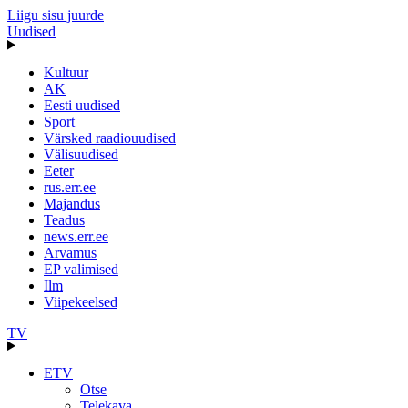
Liigu sisu juurde
Uudised
Kultuur
AK
Eesti uudised
Sport
Värsked raadiouudised
Välisuudised
Eeter
rus.err.ee
Majandus
Teadus
news.err.ee
Arvamus
EP valimised
Ilm
Viipekeelsed
TV
ETV
Otse
Telekava