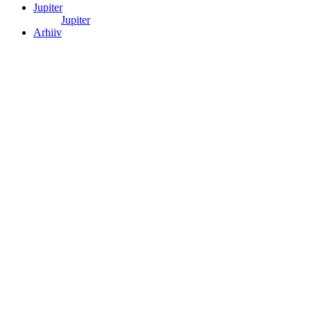
Jupiter
Jupiter
Arhiiv