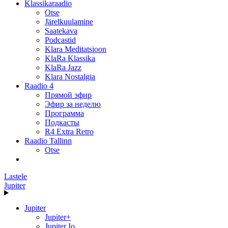
Klassikaraadio
Otse
Järelkuulamine
Saatekava
Podcastid
Klara Meditatsioon
KlaRa Klassika
KlaRa Jazz
Klara Nostalgia
Raadio 4
Прямой эфир
Эфир за неделю
Программа
Подкасты
R4 Extra Retro
Raadio Tallinn
Otse
Lastele
Jupiter
Jupiter
Jupiter+
Jupiter Io