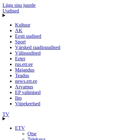
Liigu sisu juurde
Uudised
Kultuur
AK
Eesti uudised
Sport
Värsked raadiouudised
Välisuudised
Eeter
rus.err.ee
Majandus
Teadus
news.err.ee
Arvamus
EP valimised
Ilm
Viipekeelsed
TV
ETV
Otse
Telekava