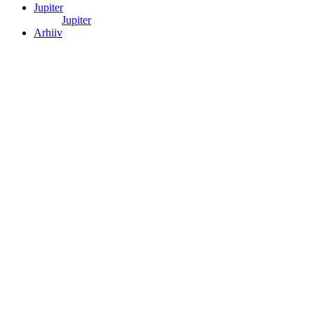
Jupiter
Jupiter
Arhiiv