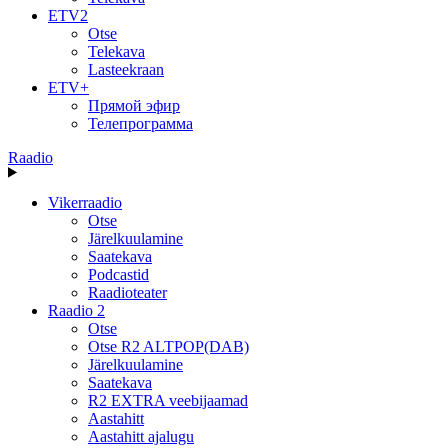
ETV2
Otse
Telekava
Lasteekraan
ETV+
Прямой эфир
Телепрограмма
Raadio
Vikerraadio
Otse
Järelkuulamine
Saatekava
Podcastid
Raadioteater
Raadio 2
Otse
Otse R2 ALTPOP(DAB)
Järelkuulamine
Saatekava
R2 EXTRA veebijaamad
Aastahitt
Aastahitt ajalugu