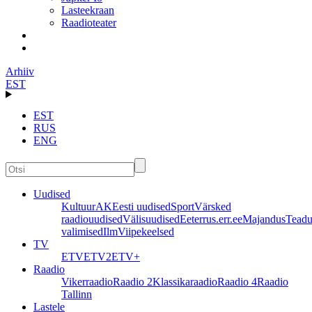
Lasteekraan
Raadioteater
Arhiiv
EST
EST
RUS
ENG
Uudised
Kultuur
AK
Eesti uudised
Sport
Värsked
raadiouudised
Välisuudised
Eeter
rus.err.ee
Majandus
Teadu
valimised
Ilm
Viipekeelsed
TV
ETV
ETV2
ETV+
Raadio
Vikerraadio
Raadio 2
Klassikaraadio
Raadio 4
Raadio
Tallinn
Lastele