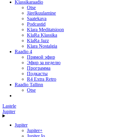
Klassikaraadio
Otse
Järelkuulamine
Saatekava
Podcastid
Klara Meditatsioon
KlaRa Klassika
KlaRa Jazz
Klara Nostalgia
Raadio 4
Прямой эфир
Эфир за неделю
Программа
Подкасты
R4 Extra Retro
Raadio Tallinn
Otse
Lastele
Jupiter
Jupiter
Jupiter+
Jupiter Io