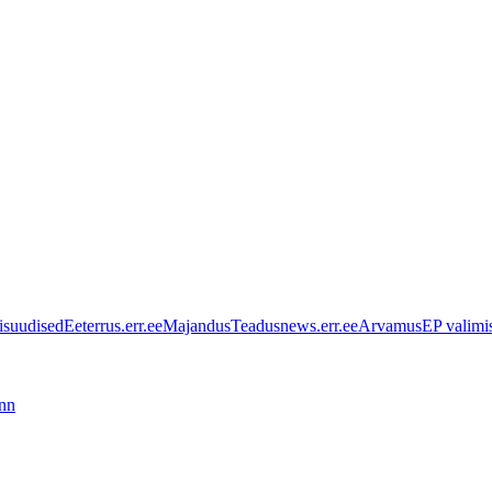
isuudised
Eeter
rus.err.ee
Majandus
Teadus
news.err.ee
Arvamus
EP valimi
inn