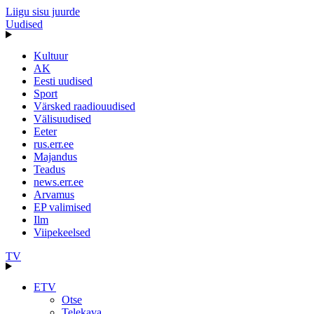
Liigu sisu juurde
Uudised
Kultuur
AK
Eesti uudised
Sport
Värsked raadiouudised
Välisuudised
Eeter
rus.err.ee
Majandus
Teadus
news.err.ee
Arvamus
EP valimised
Ilm
Viipekeelsed
TV
ETV
Otse
Telekava