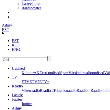
Lasteekraan
Raadioteater
Arhiiv
EST
EST
RUS
ENG
Uudised
Kultuur
AK
Eesti uudised
Sport
Värsked raadiouudised
Väl
TV
ETV
ETV2
ETV+
Raadio
Vikerraadio
Raadio 2
Klassikaraadio
Raadio 4
Raadio Tall
Lastele
Jupiter
Jupiter
Arhiiv