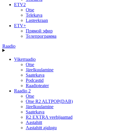
ETV2
Otse
Telekava
Lasteekraan
ETV+
Прямой эфир
Телепрограмма
Raadio
Vikerraadio
Otse
Järelkuulamine
Saatekava
Podcastid
Raadioteater
Raadio 2
Otse
Otse R2 ALTPOP(DAB)
Järelkuulamine
Saatekava
R2 EXTRA veebijaamad
Aastahitt
Aastahitt ajalugu