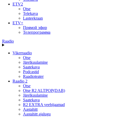
ETV2
Otse
Telekava
Lasteekraan
ETV+
Прямой эфир
Телепрограмма
Raadio
Vikerraadio
Otse
Järelkuulamine
Saatekava
Podcastid
Raadioteater
Raadio 2
Otse
Otse R2 ALTPOP(DAB)
Järelkuulamine
Saatekava
R2 EXTRA veebijaamad
Aastahitt
Aastahitt ajalugu