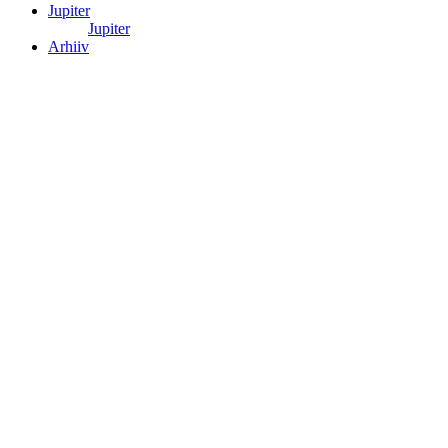
Jupiter
Jupiter
Arhiiv