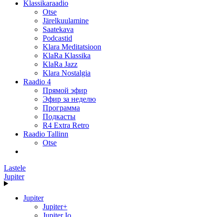
Klassikaraadio
Otse
Järelkuulamine
Saatekava
Podcastid
Klara Meditatsioon
KlaRa Klassika
KlaRa Jazz
Klara Nostalgia
Raadio 4
Прямой эфир
Эфир за неделю
Программа
Подкасты
R4 Extra Retro
Raadio Tallinn
Otse
Lastele
Jupiter
Jupiter
Jupiter+
Jupiter Io