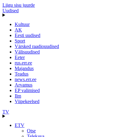
Liigu sisu juurde
Uudised
Kultuur
AK
Eesti uudised
Sport
Värsked raadiouudised
Välisuudised
Eeter
rus.err.ee
Majandus
Teadus
news.err.ee
Arvamus
EP valimised
Ilm
Viipekeelsed
TV
ETV
Otse
Telekava