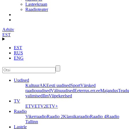
Lasteekraan
Raadioteater
Arhiiv
EST
EST
RUS
ENG
Uudised
Kultuur
AK
Eesti uudised
Sport
Värsked
raadiouudised
Välisuudised
Eeter
rus.err.ee
Majandus
Teadu
valimised
Ilm
Viipekeelsed
TV
ETV
ETV2
ETV+
Raadio
Vikerraadio
Raadio 2
Klassikaraadio
Raadio 4
Raadio
Tallinn
Lastele